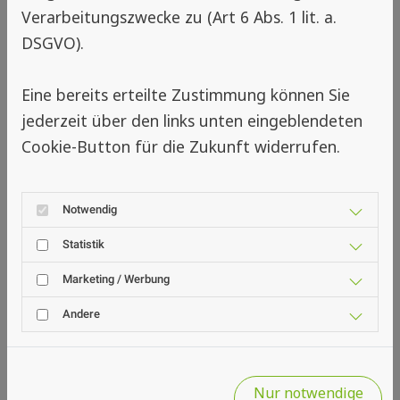
Verarbeitungszwecke zu (Art 6 Abs. 1 lit. a.
deinem Gerät aktivierst, zeigen wir dir
DSGVO).
hier direkt passende Betriebe mit
Insektenschutz-Expertise aus deiner
Eine bereits erteilte Zustimmung können Sie
Region. So findest du schnell die
jederzeit über den links unten eingeblendeten
richtige Unterstützung – egal ob für
Cookie-Button für die Zukunft widerrufen.
Standardlösungen, größere Umbauten
oder neue Projekte rund um
Insektenschutz.
Notwendig
Sollte dir aktuell kein Betrieb
Statistik
angezeigt werden, bedeutet das, dass
Marketing / Werbung
in deiner Umgebung noch keine
Andere
Partner aus unserem Netzwerk
verfügbar sind. Da wir unser Netzwerk
ständig erweitern, lohnt es sich,
Nur notwendige
regelmäßig vorbeizuschauen.