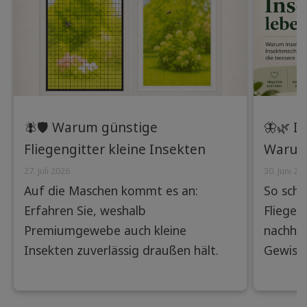
🪰🛡️ Warum günstige
🦋🌿 I
Fliegengitter kleine Insekten
Warum
nicht abhalten – und wie
Insekt
27. Juli 2026
30. Juni 20
Auf die Maschen kommt es an:
So schü
Premiumgewebe den
Lösung
Erfahren Sie, weshalb
Fliegen
Unterschied machen
Premiumgewebe auch kleine
nachhal
Insekten zuverlässig draußen hält.
Gewisse