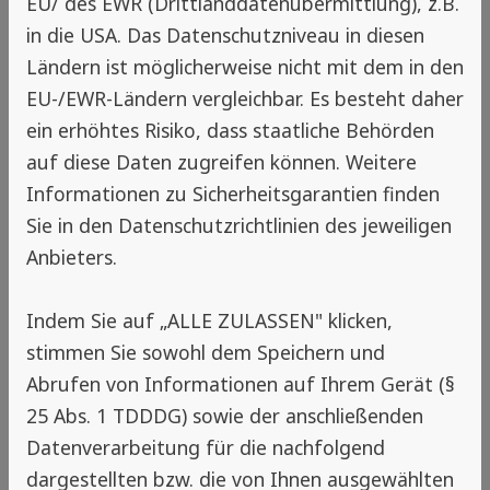
EU/ des EWR (Drittlanddatenübermittlung), z.B.
Maßnahme. Sie bieten nicht nur Schutz vor
in die USA. Das Datenschutzniveau in diesen
Mücken, sondern auch den Erhalt von frischer
Ländern ist möglicherweise nicht mit dem in den
Luft und tragen zur Umweltschonung bei. Es
EU-/EWR-Ländern vergleichbar. Es besteht daher
ist somit eine Investition in die Gesundheit
ein erhöhtes Risiko, dass staatliche Behörden
und für einen entspannten Sommer ohne
auf diese Daten zugreifen können. Weitere
nervige Quälgeister.
Informationen zu Sicherheitsgarantien finden
Sie in den Datenschutzrichtlinien des jeweiligen
Anbieters.
Zurück
Indem Sie auf „ALLE ZULASSEN" klicken,
stimmen Sie sowohl dem Speichern und
Hinweis
Abrufen von Informationen auf Ihrem Gerät (§
Insektenschutz-Experte in deiner
25 Abs. 1 TDDDG) sowie der anschließenden
Nähe
Datenverarbeitung für die nachfolgend
dargestellten bzw. die von Ihnen ausgewählten
Wenn du die Standortfreigabe auf