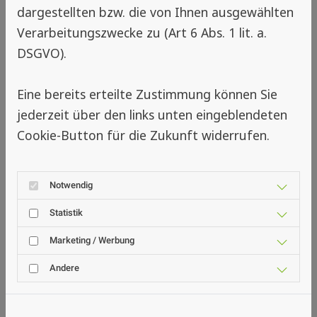
eine einmalige Investition, die über Jahre
dargestellten bzw. die von Ihnen ausgewählten
hinweg zuverlässigen Schutz bietet.
Verarbeitungszwecke zu (Art 6 Abs. 1 lit. a.
DSGVO).
📐 Maßgefertigter Insektenschutz
Eine bereits erteilte Zustimmung können Sie
als dauerhafte Lösung
jederzeit über den links unten eingeblendeten
Cookie-Button für die Zukunft widerrufen.
Besonders effektiv sind maßgefertigte
Insektenschutzgitter, die perfekt an die
jeweiligen Fenster und Türen angepasst
Notwendig
werden. Insektenschutz-Fachgeschäfte bieten
Statistik
individuelle Lösungen, die nicht nur funktional,
sondern auch optisch ansprechend sind. Von
Marketing / Werbung
einfachen Spannrahmen bis hin zu
Andere
komfortablen Rollos oder Plissees gibt es für
jede Situation die passende Lösung.