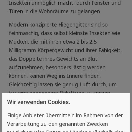
Insekten unmöglich macht, durch Fenster und
Türen in die Wohnräume zu gelangen.
Modern konzipierte Fliegengitter sind so
feinmaschig, dass selbst kleinste Insekten wie
Mücken, die mit ihren etwa 2 bis 2,5
Milligramm Körpergewicht und ihrer Fähigkeit,
das Doppelte ihres Gewichts an Blut
aufzunehmen, besonders lästig werden
können, keinen Weg ins Innere finden.
Gleichzeitig lassen sie genug Luft durch, um
für eine angenehme Belüftung zu sorgen.
Wir verwenden Cookies.
Einige Anbieter übermitteln im Rahmen von der
🚫 Vorteile gegenüber Sprays &
Verarbeitung zu den genannten Zwecken
Klebefallen