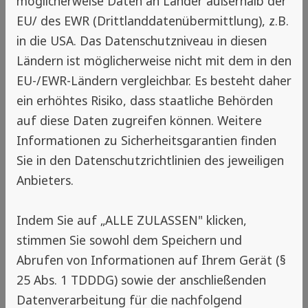
möglicherweise Daten an Länder außerhalb der
Im Vergleich zu Sprays und Klebefallen haben
EU/ des EWR (Drittlanddatenübermittlung), z.B.
Insektenschutzgitter entscheidende Vorteile.
in die USA. Das Datenschutzniveau in diesen
Sie wirken dauerhaft, ohne regelmäßige
Ländern ist möglicherweise nicht mit dem in den
Erneuerung oder Nachkauf von
EU-/EWR-Ländern vergleichbar. Es besteht daher
Verbrauchsmitteln. Während Sprays nur
ein erhöhtes Risiko, dass staatliche Behörden
temporär wirken und dabei oft auch nützliche
auf diese Daten zugreifen können. Weitere
Insekten töten, bieten Fliegengitter einen
Informationen zu Sicherheitsgarantien finden
dauerhaften mechanischen Schutz.
Sie in den Datenschutzrichtlinien des jeweiligen
Anbieters.
Klebefallen hingegen sind nicht nur
unästhetisch, sondern auch grausam –
Indem Sie auf „ALLE ZULASSEN" klicken,
Insekten verenden qualvoll, wenn sie sich darin
stimmen Sie sowohl dem Speichern und
verfangen. Zudem verlieren sie schnell ihre
Abrufen von Informationen auf Ihrem Gerät (§
Wirkung und müssen regelmäßig ersetzt
25 Abs. 1 TDDDG) sowie der anschließenden
werden. Insektenschutzgitter dagegen sind
Datenverarbeitung für die nachfolgend