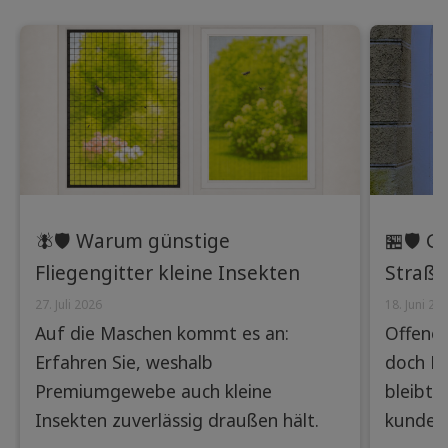
🪰🛡️ Warum günstige
🏪🛡️ 
Fliegengitter kleine Insekten
Straße
nicht abhalten – und wie
Ladenl
27. Juli 2026
18. Juni 20
Auf die Maschen kommt es an:
Offene 
Premiumgewebe den
Laufku
Erfahren Sie, weshalb
doch Fl
Unterschied machen
Premiumgewebe auch kleine
bleibt 
Insekten zuverlässig draußen hält.
kundenf