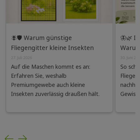
🪰🛡️ Warum günstige
🦋🌿 I
Fliegengitter kleine Insekten
Warum
nicht abhalten – und wie
Insekt
27. Juli 2026
30. Juni 20
Auf die Maschen kommt es an:
So schü
Premiumgewebe den
Lösung
Erfahren Sie, weshalb
Fliegen
Unterschied machen
Premiumgewebe auch kleine
nachhal
Insekten zuverlässig draußen hält.
Gewisse
Previous
Next