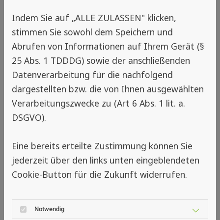
ob früh im Winter oder kurz vor Start in die
Indem Sie auf „ALLE ZULASSEN" klicken,
warme Jahreszeit.
stimmen Sie sowohl dem Speichern und
Abrufen von Informationen auf Ihrem Gerät (§
25 Abs. 1 TDDDG) sowie der anschließenden
✔️ Fazit: Pendeltüren für Türen,
Datenverarbeitung für die nachfolgend
die ständig in Bewegung sind
dargestellten bzw. die von Ihnen ausgewählten
Verarbeitungszwecke zu (Art 6 Abs. 1 lit. a.
Insektenschutz-Pendeltüren sind ideal für alle,
DSGVO).
die:
Türen zu Balkon, Terrasse oder
Eine bereits erteilte Zustimmung können Sie
Gartenzugang häufig nutzen,
jederzeit über den links unten eingeblendeten
sich eine Tür wünschen, die
in beide
Cookie-Button für die Zukunft widerrufen.
Richtungen schwingt
und sich auch ohne
freie Hand öffnen lässt,
Wert auf leises, automatisches Schließen und
Notwendig
eine dezente Optik legen,