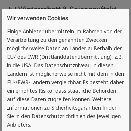
💴 Winterrabatt & Saisonauftakt-
Rabatt auf
Wir verwenden Cookies.
Insektenschutzelemente
Einige Anbieter übermitteln im Rahmen von der
Verarbeitung zu den genannten Zwecken
Wer jetzt plant, kann seine Pendeltür günstig
möglicherweise Daten an Länder außerhalb der
in die nächste Saison schicken:
EU/ des EWR (Drittlanddatenübermittlung), z.B.
Bis
31.01.2026
erhalten Sie
10 %
in die USA. Das Datenschutzniveau in diesen
Winterrabatt
auf Insektenschutzelemente.
Ländern ist möglicherweise nicht mit dem in den
Direkt im Anschluss, vom
01.02. bis
EU-/EWR-Ländern vergleichbar. Es besteht daher
28.02.2026
, gilt ein
5 % Saisonauftakt-
Rabatt
auf Insektenschutzelemente.
ein erhöhtes Risiko, dass staatliche Behörden
auf diese Daten zugreifen können. Weitere
Informationen zu Sicherheitsgarantien finden
So können Sie die Umsetzung Ihrer
Sie in den Datenschutzrichtlinien des jeweiligen
Insektenschutz-Pendeltür genau in den
Anbieters.
Zeitraum legen, der zu Ihren Plänen passt –