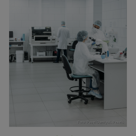
Foto:
Pavel Danilyuk
,
Pexels