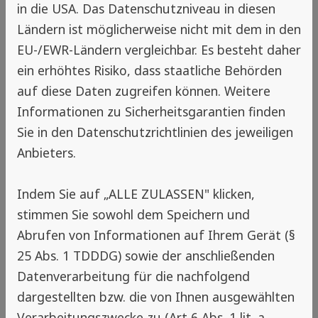
in die USA. Das Datenschutzniveau in diesen
Spannrahmen aus Edelstahl sind vor allem in
Ländern ist möglicherweise nicht mit dem in den
der Lebensmittelindustrie beliebt, aber
EU-/EWR-Ländern vergleichbar. Es besteht daher
können auch im Alltag als Abdeckung und
ein erhöhtes Risiko, dass staatliche Behörden
Schutz vor Kleintieren wie Mäusen oder Vögel
auf diese Daten zugreifen können. Weitere
dienen.
Informationen zu Sicherheitsgarantien finden
Sie in den Datenschutzrichtlinien des jeweiligen
Zurück
Anbieters.
Indem Sie auf „ALLE ZULASSEN" klicken,
Hinweis
stimmen Sie sowohl dem Speichern und
Abrufen von Informationen auf Ihrem Gerät (§
Insektenschutz-Experte in deiner
25 Abs. 1 TDDDG) sowie der anschließenden
Nähe
Datenverarbeitung für die nachfolgend
Wenn du die Standortfreigabe auf
dargestellten bzw. die von Ihnen ausgewählten
deinem Gerät aktivierst, zeigen wir dir
Verarbeitungszwecke zu (Art 6 Abs. 1 lit. a.