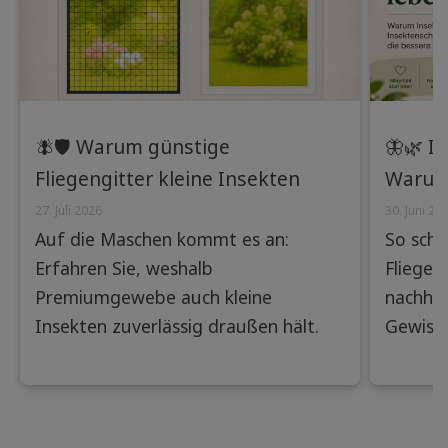
🪰🛡️ Warum günstige
🦋🌿 I
Fliegengitter kleine Insekten
Warum
nicht abhalten – und wie
Insekt
27. Juli 2026
30. Juni 20
Auf die Maschen kommt es an:
So schü
Premiumgewebe den
Lösung
Erfahren Sie, weshalb
Fliegen
Unterschied machen
Premiumgewebe auch kleine
nachhal
Insekten zuverlässig draußen hält.
Gewisse