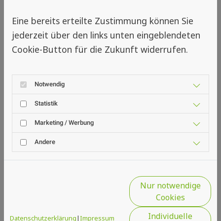
richtige Unterstützung – egal ob für
Eine bereits erteilte Zustimmung können Sie
Standardlösungen, größere Umbauten
jederzeit über den links unten eingeblendeten
oder neue Projekte rund um
Cookie-Button für die Zukunft widerrufen.
Insektenschutz.
Sollte dir aktuell kein Betrieb
Notwendig
angezeigt werden, bedeutet das, dass
in deiner Umgebung noch keine
Statistik
Partner aus unserem Netzwerk
Marketing / Werbung
verfügbar sind. Da wir unser Netzwerk
ständig erweitern, lohnt es sich,
Andere
regelmäßig vorbeizuschauen.
Nur notwendige
Cookies
Individuelle
Datenschutzerklärung
|
Impressum