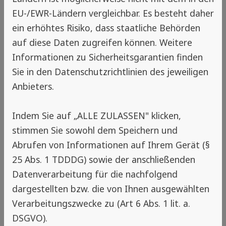
EU-/EWR-Ländern vergleichbar. Es besteht daher
beitragen, ein sicheres und hygienisches
ein erhöhtes Risiko, dass staatliche Behörden
Umfeld für die Kinder zu schaffen.
auf diese Daten zugreifen können. Weitere
Zurück
Informationen zu Sicherheitsgarantien finden
Sie in den Datenschutzrichtlinien des jeweiligen
Anbieters.
Hinweis
Indem Sie auf „ALLE ZULASSEN" klicken,
Insektenschutz-Experte in deiner
stimmen Sie sowohl dem Speichern und
Nähe
Abrufen von Informationen auf Ihrem Gerät (§
25 Abs. 1 TDDDG) sowie der anschließenden
Wenn du die Standortfreigabe auf
Datenverarbeitung für die nachfolgend
deinem Gerät aktivierst, zeigen wir dir
dargestellten bzw. die von Ihnen ausgewählten
hier direkt passende Betriebe mit
Verarbeitungszwecke zu (Art 6 Abs. 1 lit. a.
Insektenschutz-Expertise aus deiner
DSGVO).
Region. So findest du schnell die