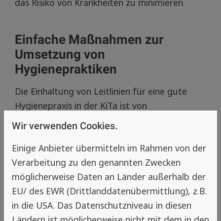
das Risiko von Krankheiten zu minimieren.
Einfache Maßnahmen zur
Umsetzung von
Hygienepraktiken
Die Einhaltung von Leitlinien für eine gute
Hygienepraxis in der KiTa ist von
entscheidender Bedeutung, um die Sicherheit
Wir verwenden Cookies.
und Gesundheit der Kinder zu gewährleisten.
Einige Anbieter übermitteln im Rahmen von der
Die Vorschriften beziehen sich auf die bauliche
Verarbeitung zu den genannten Zwecken
Ausstattung und die Lebensmittelhygiene und
möglicherweise Daten an Länder außerhalb der
sollten unbedingt respektiert werden. Durch
EU/ des EWR (Drittlanddatenübermittlung), z.B.
die Umsetzung von einfachen Maßnahmen wie
in die USA. Das Datenschutzniveau in diesen
dem Anbringen von Fliegengittern und einer
Ländern ist möglicherweise nicht mit dem in den
regelmäßigen Reinigung können KiTas dazu