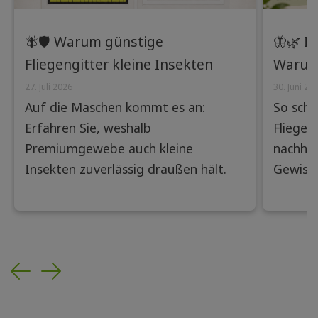
🪰🛡️ Warum günstige
🦋🌿 I
Fliegengitter kleine Insekten
Warum
nicht abhalten – und wie
Insekt
27. Juli 2026
30. Juni 20
Auf die Maschen kommt es an:
So schü
Premiumgewebe den
Lösung
Erfahren Sie, weshalb
Fliegen
Unterschied machen
Premiumgewebe auch kleine
nachhal
Insekten zuverlässig draußen hält.
Gewisse
Previous
Next