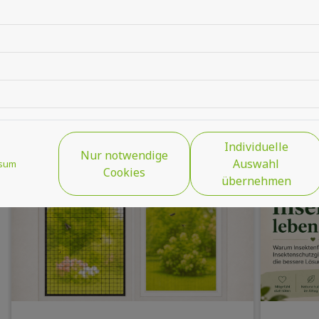
für Insektenschutzgitter interessante und komfort
Individuelle
Nur notwendige
Auswahl
sum
Cookies
übernehmen