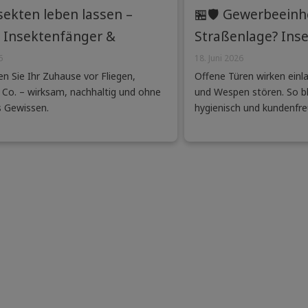
sekten leben lassen –
🏪🛡️ Gewerbeeinh
Insektenfänger &
Straßenlage? Inse
nschutzgitter die bessere
Ladenlokale mit vi
6
18. Juni 2026
n Sie Ihr Zuhause vor Fliegen,
Offene Türen wirken einl
 sind
Laufkundschaft
Co. – wirksam, nachhaltig und ohne
und Wespen stören. So bl
s Gewissen.
hygienisch und kundenfre