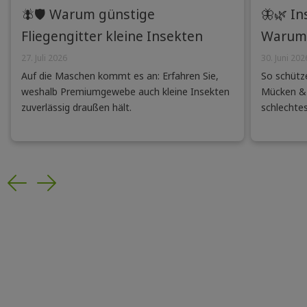
🪰🛡️ Warum günstige
🦋🌿 In
Fliegengitter kleine Insekten
Warum 
nicht abhalten – und wie
Insekte
27. Juli 2026
30. Juni 202
Auf die Maschen kommt es an: Erfahren Sie,
So schütze
Premiumgewebe den
Lösung
weshalb Premiumgewebe auch kleine Insekten
Mücken & 
Unterschied machen
zuverlässig draußen hält.
schlechte
Previous
Next