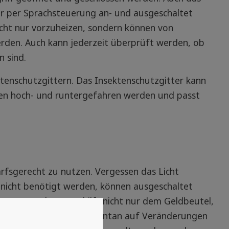
r per Sprachsteuerung an- und ausgeschaltet
cht nur vorzuheizen, sondern können von
erden. Auch kann jederzeit überprüft werden, ob
n sind.
ktenschutzgittern. Das Insektenschutzgitter kann
en hoch- und runtergefahren werden und passt
arfsgerecht zu nutzen. Vergessen das Licht
 nicht benötigt werden, können ausgeschaltet
n zu senken. Das hilft nicht nur dem Geldbeutel,
euerung kann helfen, spontan auf Veränderungen