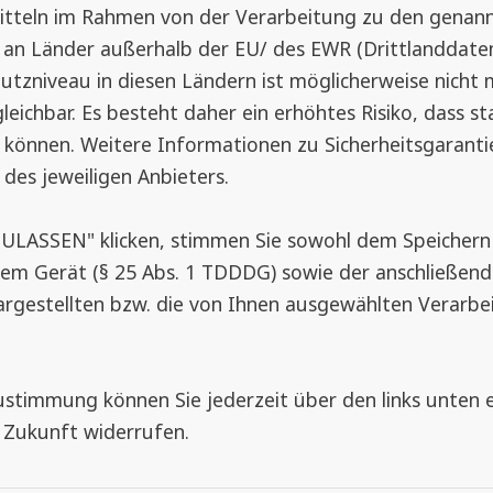
zu reagieren und punktgenau zu heizen. Fenster u
mitteln im Rahmen von der Verarbeitung zu den gena
beim Öffnen des Fensters automatisch die Heizung
an Länder außerhalb der EU/ des EWR (Drittlanddatenü
utzniveau in diesen Ländern ist möglicherweise nicht 
eichbar. Es besteht daher ein erhöhtes Risiko, dass s
Hochwertiger smarter Insektenschu
 können. Weitere Informationen zu Sicherheitsgarantie
Smarter Insektenschutz erhöht den Komfort. Das E
 des jeweiligen Anbieters.
Home Systemen verknüpft werden. Gesteuert werd
oder einem Solarmodul. Das hochwertige
Transpat
ZULASSEN" klicken, stimmen Sie sowohl dem Speicher
vor Insekten und Krabbeltieren. TTA-Gewebe zeichne
rem Gerät (§ 25 Abs. 1 TDDDG) sowie der anschließen
Luftdurchlässigkeit aus, ist fast transparent und g
argestellten bzw. die von Ihnen ausgewählten Verarbe
Technischer Fortschritt macht auch 
 Zustimmung können Sie jederzeit über den links unten
Ob es also darum geht, das Haus durch automatis
 Zukunft widerrufen.
zu machen, den Komfort durch automatisierte Heiz
Fliegengitter automatisch zu steuern. Die Technik 