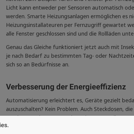
Licht kann entweder per Sensoren automatisch ode
werden. Smarte Heizungsanlagen ermöglichen es ni
Heizungsinstallateuren per Fernzugriff gewartet w
alle Fenster geschlossen sind und die Rollläden unte
Genau das Gleiche funktioniert jetzt auch mit Inse
je nach Bedarf zu bestimmten Tag- oder Nachtzeit
sich so an Bedürfnisse an.
Verbesserung der Energieeffizienz
Automatisierung erleichtert es, Geräte gezielt bed
auszuschalten? Kein Problem. Auch Steckdosen, die
werden, um den Stromverbrauch von Standby-Geräte
ies.
sondern auch der Umwelt. Eine smarte Heizungsst