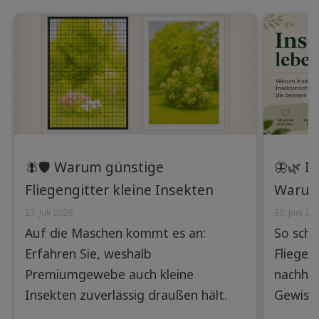
🪰🛡️ Warum günstige
🦋🌿 I
Fliegengitter kleine Insekten
Warum
nicht abhalten – und wie
Insekt
27. Juli 2026
30. Juni 20
Auf die Maschen kommt es an:
So schü
Premiumgewebe den
Lösung
Erfahren Sie, weshalb
Fliegen
Unterschied machen
Premiumgewebe auch kleine
nachhal
Insekten zuverlässig draußen hält.
Gewisse