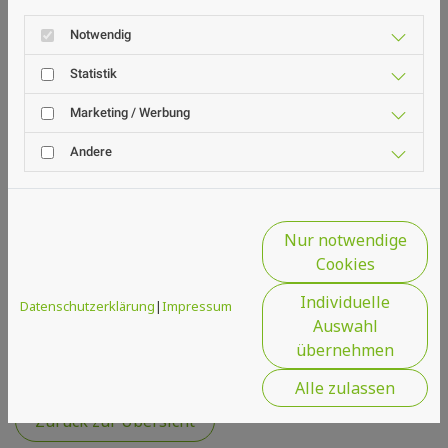
ständig erweitern, lohnt es sich,
Notwendig
regelmäßig vorbeizuschauen.
Statistik
Marketing / Werbung
Andere
Nur notwendige
Cookies
Individuelle
Datenschutzerklärung
|
Impressum
Auswahl
Das könnte Sie auch interessieren
übernehmen
Alle zulassen
Zurück zur Übersicht