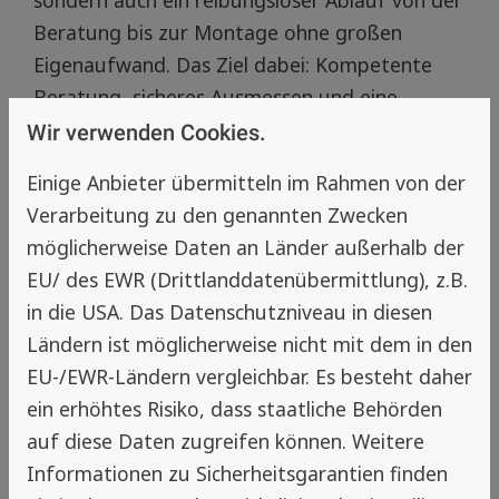
Beratung bis zur Montage ohne großen
Eigenaufwand. Das Ziel dabei: Kompetente
Beratung, sicheres Ausmessen und eine
schnelle und saubere Montage für maximalen
Wir verwenden Cookies.
Komfort. Vertrauen Sie auf die Expertise, um
Einige Anbieter übermitteln im Rahmen von der
Ihr Zuhause insektenfrei zu gestalten. Eine
Verarbeitung zu den genannten Zwecken
Kontaktaufnahme für eine Beratung ist
möglicherweise Daten an Länder außerhalb der
jederzeit möglich.
EU/ des EWR (Drittlanddatenübermittlung), z.B.
in die USA. Das Datenschutzniveau in diesen
Zurück
Ländern ist möglicherweise nicht mit dem in den
EU-/EWR-Ländern vergleichbar. Es besteht daher
ein erhöhtes Risiko, dass staatliche Behörden
Hinweis
auf diese Daten zugreifen können. Weitere
Informationen zu Sicherheitsgarantien finden
Insektenschutz-Experte in deiner