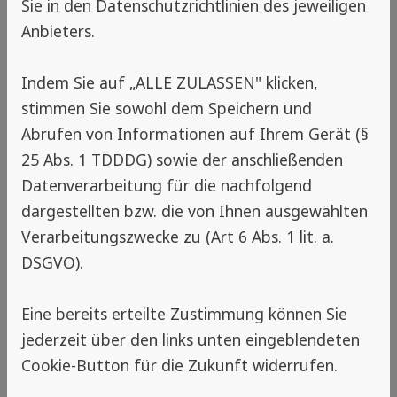
Nähe
Sie in den Datenschutzrichtlinien des jeweiligen
Anbieters.
Wenn du die Standortfreigabe auf
deinem Gerät aktivierst, zeigen wir dir
Indem Sie auf „ALLE ZULASSEN" klicken,
hier direkt passende Betriebe mit
stimmen Sie sowohl dem Speichern und
Insektenschutz-Expertise aus deiner
Abrufen von Informationen auf Ihrem Gerät (§
Region. So findest du schnell die
25 Abs. 1 TDDDG) sowie der anschließenden
richtige Unterstützung – egal ob für
Datenverarbeitung für die nachfolgend
Standardlösungen, größere Umbauten
dargestellten bzw. die von Ihnen ausgewählten
oder neue Projekte rund um
Verarbeitungszwecke zu (Art 6 Abs. 1 lit. a.
Insektenschutz.
DSGVO).
Sollte dir aktuell kein Betrieb
angezeigt werden, bedeutet das, dass
Eine bereits erteilte Zustimmung können Sie
in deiner Umgebung noch keine
jederzeit über den links unten eingeblendeten
Partner aus unserem Netzwerk
Cookie-Button für die Zukunft widerrufen.
verfügbar sind. Da wir unser Netzwerk