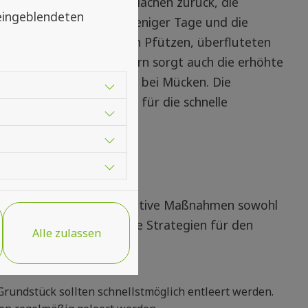
oße und kleine Wasserlachen zurück, die
 eingeblendeten
en schlüpfen innerhalb weniger Tage und die
 dem stehenden Wasser in Pfützen, überfluteten
sten in Reifen oder Eimern sorgt auch die erhöhte
rtpflanzungsbedingungen bei Mücken. Die
e perfekte Temperatur für die schnelle
n 🛡️
rhindern, sollten präventive Maßnahmen sowohl
Hier sind einige effektive Strategien für den
Alle zulassen
undstück sollten schnellstmöglich entleert werden.