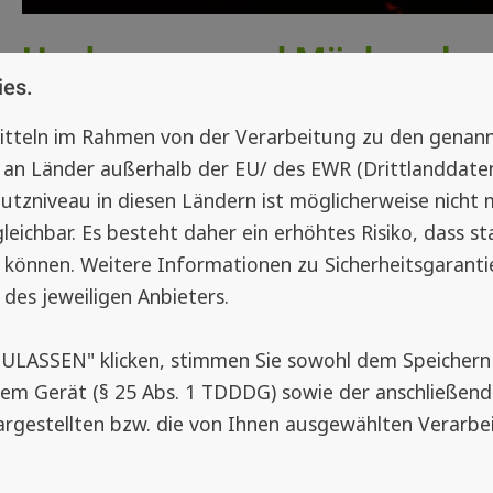
Hochwasser und Mückenplage
ies.
Vorbeugen 🌊🦟
21. August 2024
mitteln im Rahmen von der Verarbeitung zu den gena
an Länder außerhalb der EU/ des EWR (Drittlanddatenü
Hochwasser und Überschwemmungen zerstören nicht
utzniveau in diesen Ländern ist möglicherweise nicht 
zudem ideale Bedingungen für Mücken, sich zu ver
eichbar. Es besteht daher ein erhöhtes Risiko, dass s
schlimmsten Fall Krankheiten wie das West-Nil-Fieb
 können. Weitere Informationen zu Sicherheitsgarantie
Gesundheit werden. Durch die zunehmende Anzahl 
 des jeweiligen Anbieters.
Hochwasserereignissen ist es vor allem in den betro
ZULASSEN" klicken, stimmen Sie sowohl dem Speicher
Wie Hochwasser zur Brutstätte für M
rem Gerät (§ 25 Abs. 1 TDDDG) sowie der anschließen
argestellten bzw. die von Ihnen ausgewählten Verarbe
Mücken benötigen stehendes Gewässer, um ihre Ei
wie Untertöpfe oder Vogeltränken reichen aus, dam