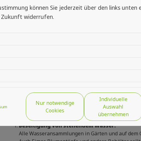
Hochwasser oder Überschwemmungen bleiben oft gr
 Zustimmung können Sie jederzeit über den links unten
perfekte Brutstätten darstellen. Die Eier der Mück
 Zukunft widerrufen.
Population kann explosionsartig ansteigen. Neben
Feldern, verstopften Abflüssen und sogar Wasserre
Luftfeuchtigkeit für perfekte Überlebens- und Fo
zusätzliche Wärme in den Sommermonaten bietet di
Entwicklung der Mückenlarven.
Präventive Maßnahmen gegen Mücke
Um eine Mückenplage nach einem Hochwasser zu ve
Individuelle
im Außenbereich als auch im Haus ergriffen werden. 
Nur notwendige
Auswahl
sum
Cookies
Außenbereich:
übernehmen
Beseitigung von stehendem Wasser:
Alle Wasseransammlungen in Gärten und auf dem Gr