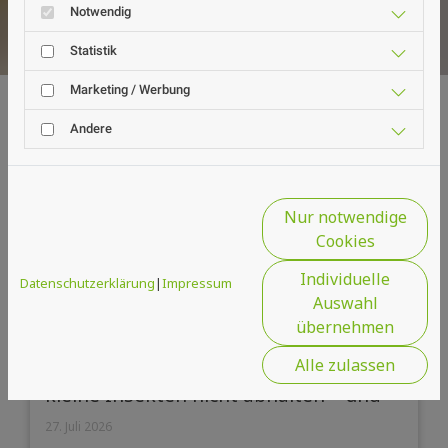
Notwendig
Statistik
Marketing / Werbung
Andere
Nur notwendige
Cookies
Individuelle
Datenschutzerklärung
|
Impressum
Auswahl
übernehmen
🪰🛡️ Warum günstige Fliegengitter
Alle zulassen
kleine Insekten nicht abhalten – und
wie Premiumgewebe den Unterschied
27. Juli 2026