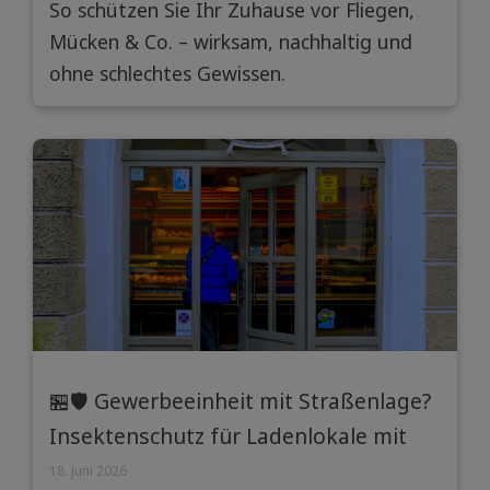
So schützen Sie Ihr Zuhause vor Fliegen,
Lösung sind
Mücken & Co. – wirksam, nachhaltig und
ohne schlechtes Gewissen.
🏪🛡️ Gewerbeeinheit mit Straßenlage?
Insektenschutz für Ladenlokale mit
viel Laufkundschaft
18. Juni 2026