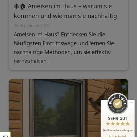
🐜🏠 Ameisen im Haus – warum sie
kommen und wie man sie nachhaltig
fernhält
05. September 2025
Ameisen im Haus? Entdecken Sie die
häufigsten Eintrittswege und lernen Sie
nachhaltige Methoden, um sie effektiv
Kundenbewertungen und Erfahrungen zu
fernzuhalten.
Die Muggergittermacher - Perfekte Fliegengitter & Li...
SEHR GUT
100%
Empfehlungen auf
ProvenExpert.com
4,87 / 5,00
2.183
233
Bewertungen auf
Bewertungen von 2
ProvenExpert.com
anderen Quellen
SEHR GUT
Blick aufs ProvenExpert-Profil werfen
2k+ Kundenbewertungen
Authentizität
8.8.2026
Cookie Einstellungen