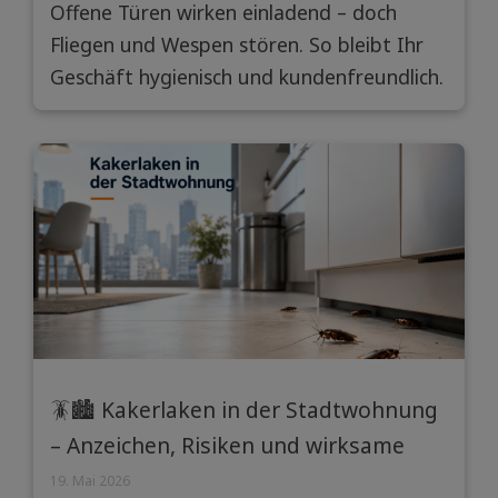
Offene Türen wirken einladend – doch
Fliegen und Wespen stören. So bleibt Ihr
Geschäft hygienisch und kundenfreundlich.
🪳🏙️ Kakerlaken in der Stadtwohnung
– Anzeichen, Risiken und wirksame
Prävention
19. Mai 2026