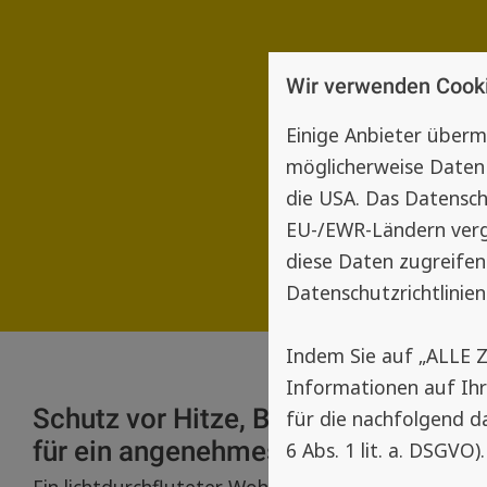
Wir verwenden Cook
Einige Anbieter über
möglicherweise Daten 
die USA. Das Datensch
EU-/EWR-Ländern vergl
diese Daten zugreifen
Datenschutzrichtlinien
Indem Sie auf „ALLE 
Informationen auf Ih
Schutz vor Hitze, Blendung und neug
für die nachfolgend d
für ein angenehmes Wohngefühl
6 Abs. 1 lit. a. DSGVO).