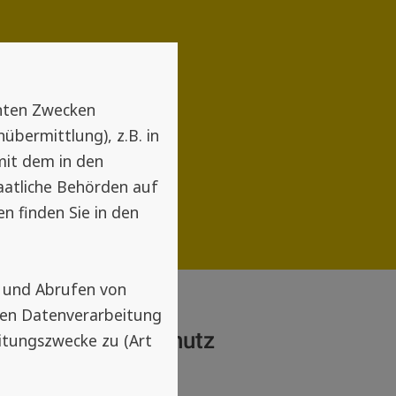
nnten Zwecken
bermittlung), z.B. in
mit dem in den
taatliche Behörden auf
n finden Sie in den
n und Abrufen von
den Datenverarbeitung
sees für Sonnenschutz
itungszwecke zu (Art