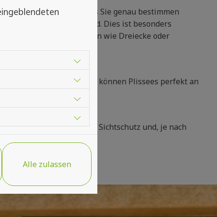
 eingeblendeten
ndividuell einstellen, sodass Sie genau bestimmen
des Fensters abgedeckt wird. Dies ist besonders
 mit ungewöhnlichen Formen wie Dreiecke oder
ahl an Stoffen und Farben können Plissees perfekt an
st werden.
Sonnenschutz, sondern auch Sichtschutz und, je nach
 gewisse Wärmedämmung.
Alle zulassen