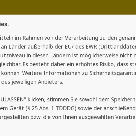
ies.
mitteln im Rahmen von der Verarbeitung zu den gena
an Länder außerhalb der EU/ des EWR (Drittlanddatenü
utzniveau in diesen Ländern ist möglicherweise nicht 
eichbar. Es besteht daher ein erhöhtes Risiko, dass s
 können. Weitere Informationen zu Sicherheitsgarantie
 des jeweiligen Anbieters.
ZULASSEN" klicken, stimmen Sie sowohl dem Speicher
rem Gerät (§ 25 Abs. 1 TDDDG) sowie der anschließen
ierigen Blicken –
Vorteile von Plis
argestellten bzw. die von Ihnen ausgewählten Verarbe
✓
Flexibilität: