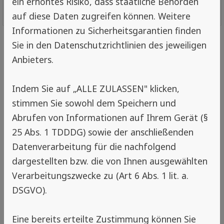
ein erhöhtes Risiko, dass staatliche Behörden
2.414 Bewertungen
Empfehlungen
auf diese Daten zugreifen können. Weitere
Informationen zu Sicherheitsgarantien finden
Sie in den Datenschutzrichtlinien des jeweiligen
Anbieters.
Ansbach
Indem Sie auf „ALLE ZULASSEN" klicken,
Standort Ansbach
stimmen Sie sowohl dem Speichern und
Spengler & Meyer GmbH
Abrufen von Informationen auf Ihrem Gerät (§
Die Muggergittermacher
25 Abs. 1 TDDDG) sowie der anschließenden
Gutenbergstr. 4
Datenverarbeitung für die nachfolgend
91522 Ansbach
dargestellten bzw. die von Ihnen ausgewählten
Tel.
09 81 / 46 150-0
Verarbeitungszwecke zu (Art 6 Abs. 1 lit. a.
Fax 09 81 / 46 150-11
DSGVO).
Öffnungszeiten/Ausstellung:
Eine bereits erteilte Zustimmung können Sie