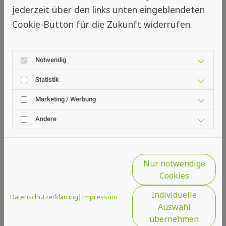
Mo. - Do. 08.00 - 16.00
jederzeit über den links unten eingeblendeten
Fr. 08.00 - 14.00
Cookie-Button für die Zukunft widerrufen.
Baldham
Notwendig
Statistik
Standort Baldham
Marketing / Werbung
Spengler & Meyer GmbH
Andere
Die Muggergittermacher
Vaterstettener Str. 19
85598 Baldham
Tel:
08106 33443
Nur notwendige
Fax: 08106 33553
Cookies
Individuelle
Datenschutzerklärung
|
Impressum
Auswahl
Öffnungszeiten/Ausstellung:
übernehmen